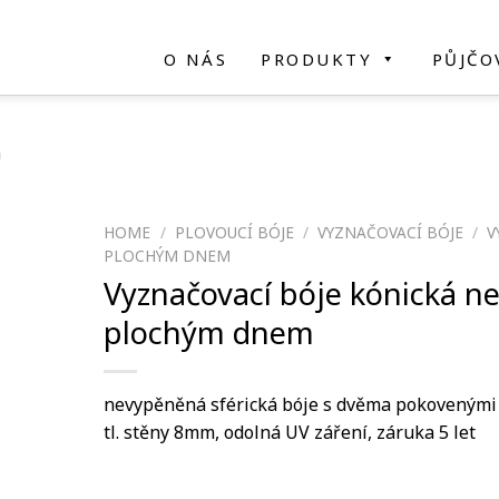
O NÁS
PRODUKTY
PŮJČO
HOME
/
PLOVOUCÍ BÓJE
/
VYZNAČOVACÍ BÓJE
/
V
PLOCHÝM DNEM
Vyznačovací bóje kónická n
plochým dnem
nevypěněná sférická bóje s dvěma pokovenými o
tl. stěny 8mm, odolná UV záření, záruka 5 let