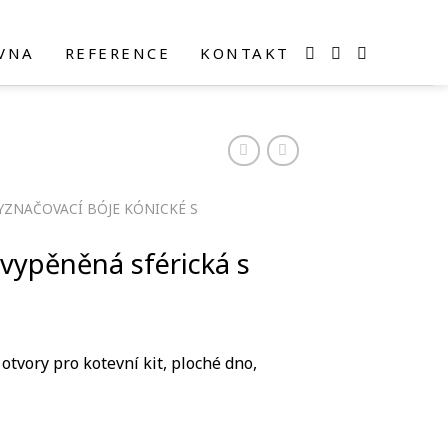
VNA
REFERENCE
KONTAKT
YZNAČOVACÍ BÓJE KÓNICKÉ S
evypěněná sférická s
tvory pro kotevní kit, ploché dno,