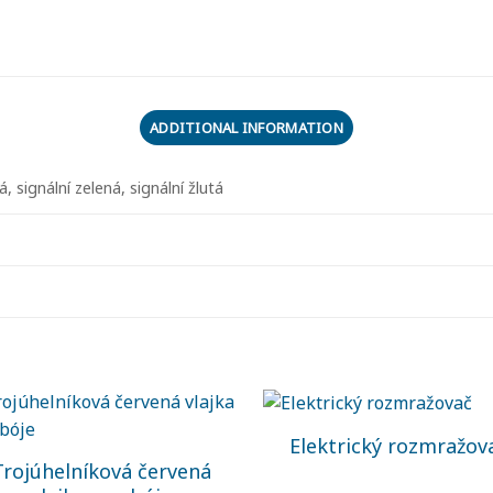
ADDITIONAL INFORMATION
á, signální zelená, signální žlutá
Elektrický rozmražov
Trojúhelníková červená