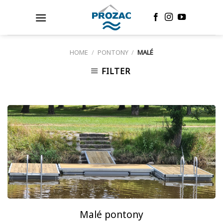
Skip
to
content
HOME
/
PONTONY
/
MALÉ
FILTER
Malé pontony