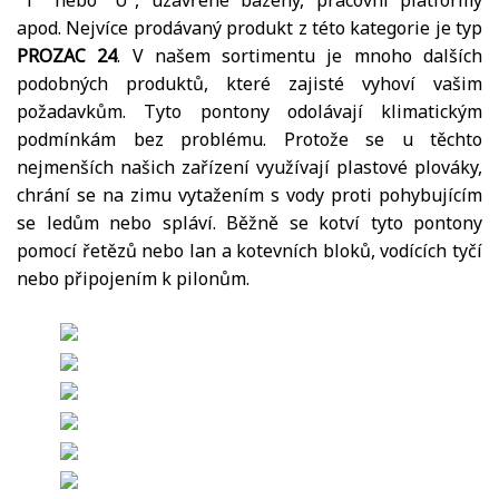
“T” nebo “U”, uzavřené bazény, pracovní platformy
apod. Nejvíce prodávaný produkt z této kategorie je typ
PROZAC 24
. V našem sortimentu je mnoho dalších
podobných produktů, které zajisté vyhoví vašim
požadavkům. Tyto pontony odolávají klimatickým
podmínkám bez problému. Protože se u těchto
nejmenších našich zařízení využívají plastové plováky,
chrání se na zimu vytažením s vody proti pohybujícím
se ledům nebo spláví. Běžně se kotví tyto pontony
pomocí řetězů nebo lan a kotevních bloků, vodících tyčí
nebo připojením k pilonům.