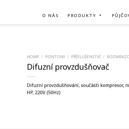
O NÁS
PRODUKTY
PŮJČO
HOME
/
PONTONY
/
PŘÍSLUŠENSTVÍ
/
ROZMRAZO
Difuzní provzdušňovač
Difuzní provzdušňování, součástí kompresor, ní
HP, 220V (50Hz)