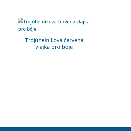
Trojúhelníková červená
vlajka pro bóje
Vyznačovací b
kónická b