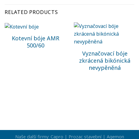
RELATED PRODUCTS
Kotevní bóje AMR
500/60
Vyznačovací bóje
zkrácená bikónická
nevypěněná
Naše další firmy:
Capro |
Prozac stavební |
Agemon