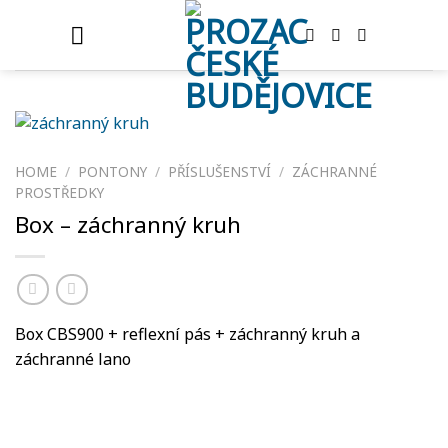
Skip
to
content
HOME
/
PONTONY
/
PŘÍSLUŠENSTVÍ
/
ZÁCHRANNÉ
PROSTŘEDKY
Box – záchranný kruh
Box CBS900 + reflexní pás + záchranný kruh a
záchranné lano