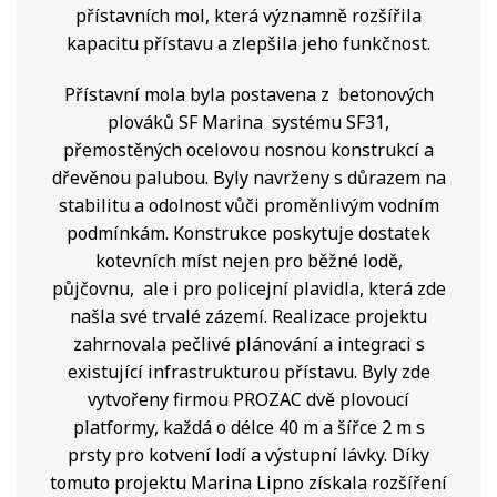
přístavních mol, která významně rozšířila
kapacitu přístavu a zlepšila jeho funkčnost.
Přístavní mola byla postavena z betonových
plováků SF Marina systému SF31,
přemostěných ocelovou nosnou konstrukcí a
dřevěnou palubou. Byly navrženy s důrazem na
stabilitu a odolnost vůči proměnlivým vodním
podmínkám. Konstrukce poskytuje dostatek
kotevních míst nejen pro běžné lodě,
půjčovnu, ale i pro policejní plavidla, která zde
našla své trvalé zázemí. Realizace projektu
zahrnovala pečlivé plánování a integraci s
existující infrastrukturou přístavu. Byly zde
vytvořeny firmou PROZAC dvě plovoucí
platformy, každá o délce 40 m a šířce 2 m s
prsty pro kotvení lodí a výstupní lávky. Díky
tomuto projektu Marina Lipno získala rozšíření