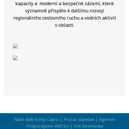
kapacity a moderní a bezpečné zázemí, které
významně přispělo k dalšímu rozvoji
regionálního cestovního ruchu a vodních aktivit
v oblasti.
Naše další firmy:
Capro |
Prozac stavební |
Agemon
Podporujeme:
WATSU |
SSK Stromovka